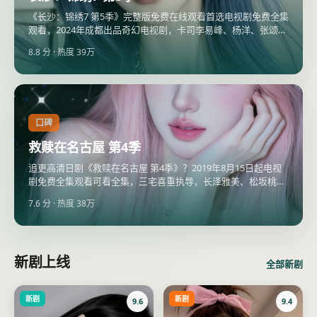
《长沙：锦绣7 第5季》完整版免费在线观看首选电视剧免费全集
观看，2024年成都出品奇幻电视剧，卡司李易峰、杨洋、张颂
文，2024年7月13日更新。
8.8
分 · 热度
39万
口碑
救赎在名古屋 第4季
追更高清日剧《救赎在名古屋 第4季》？2019年8月15日起电视
剧免费全集观看可看全集，三宅喜重执导，长泽雅美、松坂桃李
领衔，全集电视剧大全同步超清片源。
7.6
分 · 热度
38万
新剧上线
全部新剧
新剧
新剧
9.6
9.4