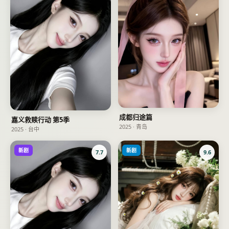
成都归途篇
嘉义救赎行动 第5季
2025
·
青岛
2025
·
台中
新剧
新剧
7.7
9.6