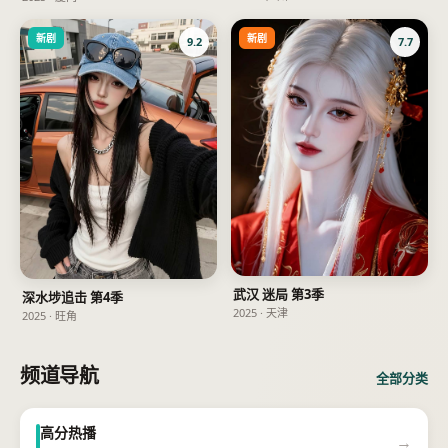
新剧
新剧
9.2
7.7
武汉 迷局 第3季
深水埗追击 第4季
2025
·
天津
2025
·
旺角
频道导航
全部分类
高分热播
→