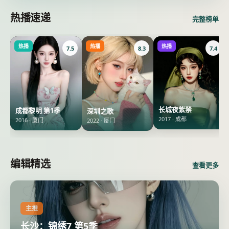
热播速递
完整榜单
热播
热播
热播
7.5
8.3
7.4
长城夜紫禁
成都黎明 第1季
深圳之歌
2017
·
成都
2016
·
厦门
2022
·
厦门
编辑精选
查看更多
主推
长沙：锦绣7 第5季