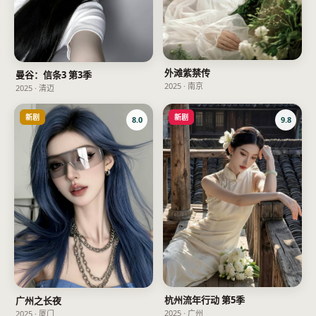
外滩紫禁传
曼谷：信条3 第3季
2025
·
南京
2025
·
清迈
新剧
新剧
8.0
9.8
杭州流年行动 第5季
广州之长夜
2025
·
广州
2025
·
厦门